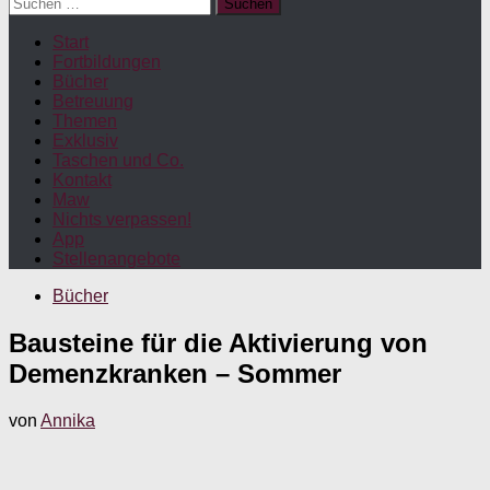
Suchen
nach:
Start
Fortbildungen
Bücher
Betreuung
Themen
Exklusiv
Taschen und Co.
Kontakt
Maw
Nichts verpassen!
App
Stellenangebote
Bücher
Bausteine für die Aktivierung von
Demenzkranken – Sommer
von
Annika