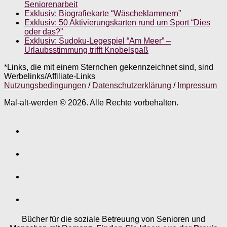
Seniorenarbeit
Exklusiv: Biografiekarte “Wäscheklammern”
Exklusiv: 50 Aktivierungskarten rund um Sport “Dies
oder das?”
Exklusiv: Sudoku-Legespiel “Am Meer” –
Urlaubsstimmung trifft Knobelspaß
*Links, die mit einem Sternchen gekennzeichnet sind, sind
Werbelinks/Affiliate-Links
Nutzungsbedingungen
/
Datenschutzerklärung
/
Impressum
Mal-alt-werden © 2026. Alle Rechte vorbehalten.
Bücher für die soziale Betreuung von Senioren und