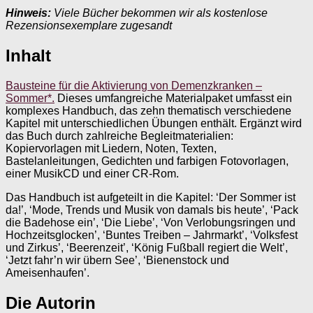
Hinweis:
Viele Bücher bekommen wir als kostenlose
Rezensionsexemplare zugesandt
Inhalt
Bausteine für die Aktivierung von Demenzkranken –
Sommer*.
Dieses umfangreiche Materialpaket umfasst ein
komplexes Handbuch, das zehn thematisch verschiedene
Kapitel mit unterschiedlichen Übungen enthält. Ergänzt wird
das Buch durch zahlreiche Begleitmaterialien:
Kopiervorlagen mit Liedern, Noten, Texten,
Bastelanleitungen, Gedichten und farbigen Fotovorlagen,
einer MusikCD und einer CR-Rom.
Das Handbuch ist aufgeteilt in die Kapitel: ‘Der Sommer ist
da!’, ‘Mode, Trends und Musik von damals bis heute’, ‘Pack
die Badehose ein’, ‘Die Liebe’, ‘Von Verlobungsringen und
Hochzeitsglocken’, ‘Buntes Treiben – Jahrmarkt’, ‘Volksfest
und Zirkus’, ‘Beerenzeit’, ‘König Fußball regiert die Welt’,
‘Jetzt fahr’n wir übern See’, ‘Bienenstock und
Ameisenhaufen’.
Die Autorin