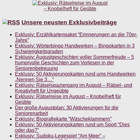
Unsere neusten Exklusivbeiträge
Exklusiv: Erzählkartenpaket “Erinnerungen an die 70er-
Jahre”
Exklusiv: Wörterbingo Handwerken – Bingokarten in 3
Schwierigkeitsgraden
Exklusiv: Augustgeschichten voller Sommerfreude – 5
humorvolle Geschichten zum Vorlesen in der
Seniorenbetreuung
Exklusiv: 50 Aktivierungskarten rund ums Handwerken
„Nennen Sie 3…“
Exklusiv: Rätselspaziergang im August – Rätsel- und
Kreativheft für Ungeübte
Exklusiv: Rätselreise im August – Knobelheft für
Geübte
Der große Augustplan: 30 Aktivierungen für die
Seniorenarbeit
Exklusiv: Biografiekarte “Wäscheklammern”
Exklusiv: 50 Aktivierungskarten rund um Sport “Dies
oder das?”
Exklusiv: Sudoku-Legespiel “Am Meer” –