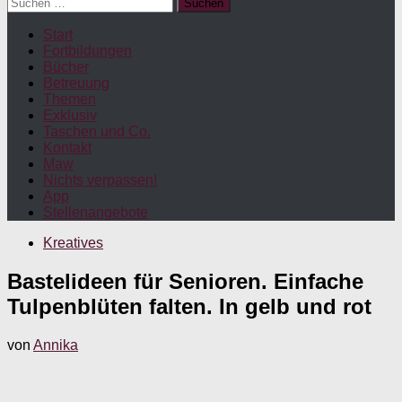
Suchen
nach:
Start
Fortbildungen
Bücher
Betreuung
Themen
Exklusiv
Taschen und Co.
Kontakt
Maw
Nichts verpassen!
App
Stellenangebote
Kreatives
Bastelideen für Senioren. Einfache
Tulpenblüten falten. In gelb und rot
von
Annika