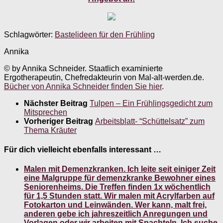
Schlagwörter:
Bastelideen für den Frühling
Annika
© by Annika Schneider. Staatlich examinierte
Ergotherapeutin, Chefredakteurin von Mal-alt-werden.de.
Bücher von Annika Schneider finden Sie hier
.
Nächster Beitrag
Tulpen – Ein Frühlingsgedicht zum
Mitsprechen
Vorheriger Beitrag
Arbeitsblatt- “Schüttelsatz” zum
Thema Kräuter
Für dich vielleicht ebenfalls interessant …
Malen mit Demenzkranken. Ich leite seit einiger Zeit
eine Malgruppe für demenzkranke Bewohner eines
Seniorenheims. Die Treffen finden 1x wöchentlich
für 1,5 Stunden statt. Wir malen mit Acrylfarben auf
Fotokarton und Leinwänden. Wer kann, malt frei,
anderen gebe ich jahreszeitlich Anregungen und
Vorlagen oder wir arbeiten mit Spachteln. Ich suche