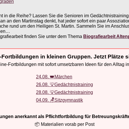
sgraden
ht in die Reihe? Lassen Sie die Senioren im Gedächtnistraini
an den Martinstag denkt, hat jeder sofort ein paar Assoziatio
uche rund um den Heiligen St. Martin. Sammeln Sie im Anschl
hlen…
grafiearbeit finden Sie unter dem Thema
Biografiearbeit Alten
-Fortbildungen in kleinen Gruppen. Jetzt Plätze s
ne-Fortbildungen mit sofort umsetzbaren Ideen für den Alltag i
24.08. 👑Märchen
26.08. 💡Gedächtnistraining
28.08. 💡Gedächtnistraining
04.09. 🪑Sitzgymnastik
ldungen anerkannt als Pflichtfortbildung für Betreuungskräft
📦 Materialien vorab per Post