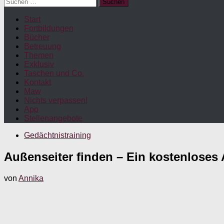
Suchen
nach:
Start
Fortbildungen
Bücher
Betreuung
Themen
Exklusiv
Taschen und Co.
Kontakt
Maw
Nichts verpassen!
App
Stellenangebote
Gedächtnistraining
Außenseiter finden – Ein kostenloses 
von
Annika