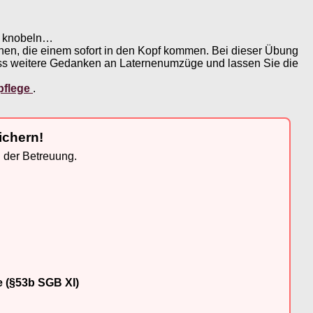
ng knobeln…
nen, die einem sofort in den Kopf kommen. Bei dieser Übung
uss weitere Gedanken an Laternenumzüge und lassen Sie die
pflege
.
ichern!
n der Betreuung.
e (§53b SGB XI)