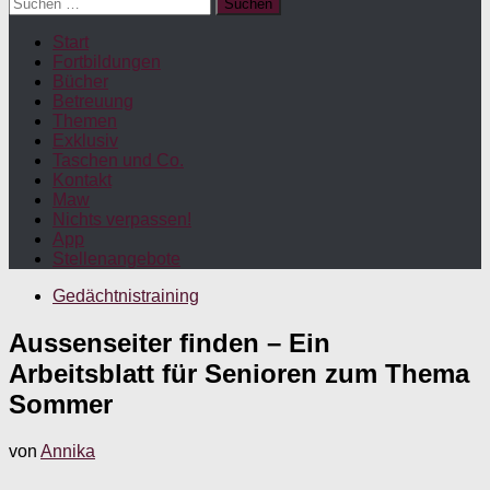
Suchen
nach:
Start
Fortbildungen
Bücher
Betreuung
Themen
Exklusiv
Taschen und Co.
Kontakt
Maw
Nichts verpassen!
App
Stellenangebote
Gedächtnistraining
Aussenseiter finden – Ein
Arbeitsblatt für Senioren zum Thema
Sommer
von
Annika