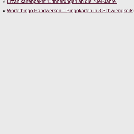
⭐
Erzählkartenpaket “Erinnerungen an die 70er-Jahre”
⭐
Wörterbingo Handwerken – Bingokarten in 3 Schwierigkeit