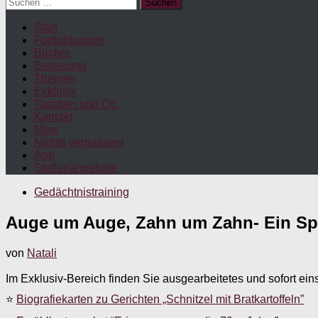
Suchen
nach:
Start
Fortbildungen
Bücher
Betreuung
Themen
Exklusiv
Taschen und Co.
Kontakt
Maw
Nichts verpassen!
App
Stellenangebote
Gedächtnistraining
Auge um Auge, Zahn um Zahn- Ein Spri
von
Natali
Im Exklusiv-Bereich finden Sie ausgearbeitetes und sofort ein
⭐
Biografiekarten zu Gerichten „Schnitzel mit Bratkartoffeln”