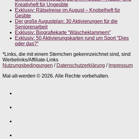
Kreativheft für Ungeübte
Exklusiv: Rätselreise im August – Knobelheft für
Geübte
Der große Augustplan: 30 Aktivierungen für die
Seniorenarbeit
Exklusiv: Biografiekarte “Wäscheklammern”
Exklusiv: 50 Aktivierungskarten rund um Sport “Dies
oder das?”
*Links, die mit einem Sternchen gekennzeichnet sind, sind
Werbelinks/Affiliate-Links
Nutzungsbedingungen
/
Datenschutzerklärung
/
Impressum
Mal-alt-werden © 2026. Alle Rechte vorbehalten.