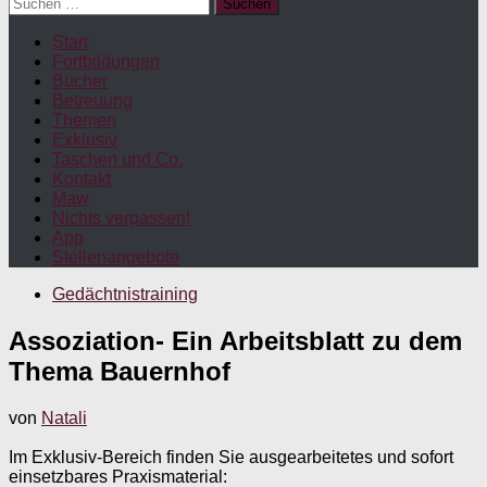
Suchen
nach:
Start
Fortbildungen
Bücher
Betreuung
Themen
Exklusiv
Taschen und Co.
Kontakt
Maw
Nichts verpassen!
App
Stellenangebote
Gedächtnistraining
Assoziation- Ein Arbeitsblatt zu dem
Thema Bauernhof
von
Natali
Im Exklusiv-Bereich finden Sie ausgearbeitetes und sofort
einsetzbares Praxismaterial: