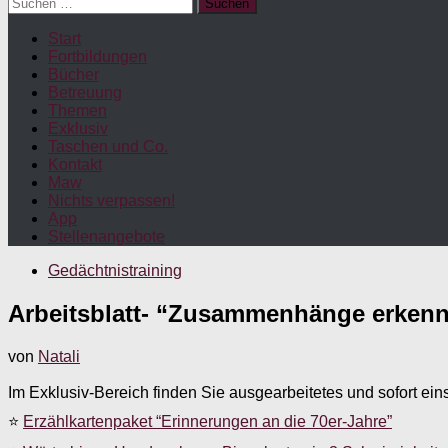
Suchen
nach:
Start
Fortbildungen
Bücher
Betreuung
Themen
Exklusiv
Taschen und Co.
Kontakt
Maw
Nichts verpassen!
App
Stellenangebote
Gedächtnistraining
Arbeitsblatt- “Zusammenhänge erken
von
Natali
Im Exklusiv-Bereich finden Sie ausgearbeitetes und sofort ein
⭐
Erzählkartenpaket “Erinnerungen an die 70er-Jahre”