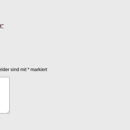
t”
elder sind mit
*
markiert