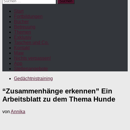
Suchen
nach:
Start
Fortbildungen
Bücher
Betreuung
Themen
Exklusiv
Taschen und Co.
Kontakt
Maw
Nichts verpassen!
App
Stellenangebote
Gedächtnistraining
“Zusammenhänge erkennen” Ein
Arbeitsblatt zu dem Thema Hunde
von
Annika