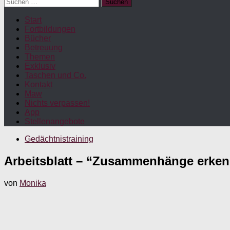
Suchen
nach:
Start
Fortbildungen
Bücher
Betreuung
Themen
Exklusiv
Taschen und Co.
Kontakt
Maw
Nichts verpassen!
App
Stellenangebote
Gedächtnistraining
Arbeitsblatt – “Zusammenhänge erke
von
Monika