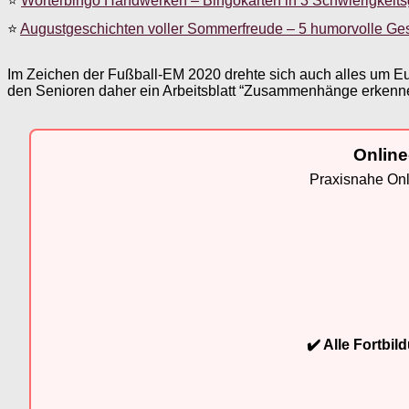
⭐
Wörterbingo Handwerken – Bingokarten in 3 Schwierigkeit
⭐
Augustgeschichten voller Sommerfreude – 5 humorvolle Ge
Im Zeichen der Fußball-EM 2020 drehte sich auch alles um Eur
den Senioren daher ein Arbeitsblatt “Zusammenhänge erkennen
Online
Praxisnahe Onli
✔️ Alle Fortbi