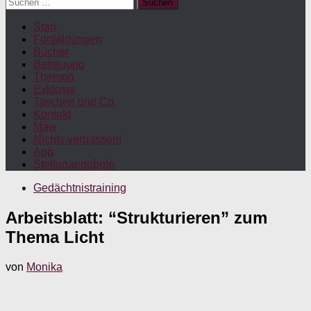
Suchen
nach:
Start
Fortbildungen
Bücher
Betreuung
Themen
Exklusiv
Taschen und Co.
Kontakt
Maw
Nichts verpassen!
App
Stellenangebote
Gedächtnistraining
Arbeitsblatt: “Strukturieren” zum
Thema Licht
von
Monika