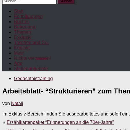
Suchen
nach:
Start
Fortbildungen
Bücher
Betreuung
Themen
Exklusiv
Taschen und Co.
Kontakt
Maw
Nichts verpassen!
App
Stellenangebote
Gedächtnistraining
Arbeitsblatt- “Strukturieren” zum The
von
Natali
Im Exklusiv-Bereich finden Sie ausgearbeitetes und sofort ein
⭐
Erzählkartenpaket “Erinnerungen an die 70er-Jahre”