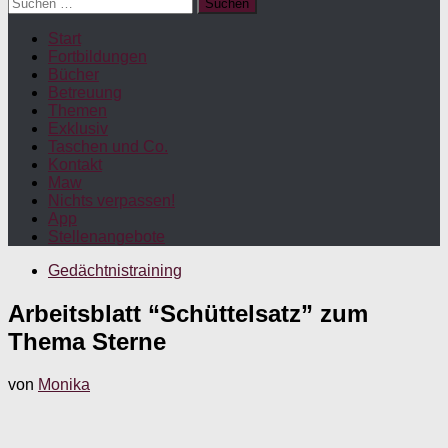
Suchen
nach:
Start
Fortbildungen
Bücher
Betreuung
Themen
Exklusiv
Taschen und Co.
Kontakt
Maw
Nichts verpassen!
App
Stellenangebote
Gedächtnistraining
Arbeitsblatt “Schüttelsatz” zum
Thema Sterne
von
Monika