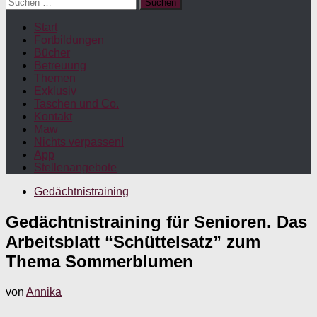
Suchen
nach:
Start
Fortbildungen
Bücher
Betreuung
Themen
Exklusiv
Taschen und Co.
Kontakt
Maw
Nichts verpassen!
App
Stellenangebote
Gedächtnistraining
Gedächtnistraining für Senioren. Das
Arbeitsblatt “Schüttelsatz” zum
Thema Sommerblumen
von
Annika