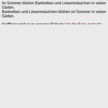
Im Sommer blühen Bartnelken und Löwenmäulchen in vielen
Gärten.
Bartnelken und Löwenmäulchen blühen im Sommer in vielen
Gärten.
Kniffliger wird es in unseren Rätseln
Um die Ecke gedacht
.
Diese eignen sich besonders für Senioren mit nur leichten
kognitiven Einschränkungen.
merken
teilen
teilen
E-Mail
Taschen, Tassen, T-Shirts und weitere Produkte mit
liebevollen und lustigen Designs.
Schauen Sie sich unser
Angebot an!
Schlagwörter:
Arbeitsblatt-
Schüttelsatz
Arbeitsblätter
Sommerblumen
Annika