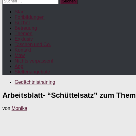
Suchen
nach:
Start
Fortbildungen
Bücher
Betreuung
Themen
Exklusiv
Taschen und Co.
Kontakt
Maw
Nichts verpassen!
App
Stellenangebote
Gedächtnistraining
Arbeitsblatt- “Schüttelsatz” zum Them
von
Monika