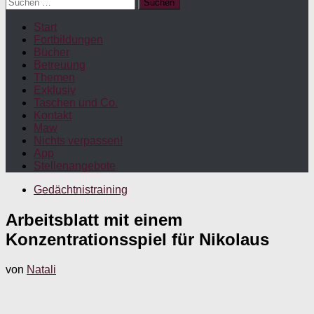
Suchen
nach:
Start
Fortbildungen
Bücher
Betreuung
Themen
Exklusiv
Taschen und Co.
Kontakt
Maw
Nichts verpassen!
App
Stellenangebote
Gedächtnistraining
Arbeitsblatt mit einem
Konzentrationsspiel für Nikolaus
von
Natali