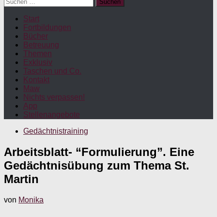
Suchen
nach:
Start
Fortbildungen
Bücher
Betreuung
Themen
Exklusiv
Taschen und Co.
Kontakt
Maw
Nichts verpassen!
App
Stellenangebote
Gedächtnistraining
Arbeitsblatt- “Formulierung”. Eine
Gedächtnisübung zum Thema St.
Martin
von
Monika