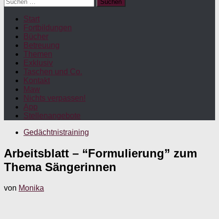
Suchen
nach:
Start
Fortbildungen
Bücher
Betreuung
Themen
Exklusiv
Taschen und Co.
Kontakt
Maw
Nichts verpassen!
App
Stellenangebote
Gedächtnistraining
Arbeitsblatt – “Formulierung” zum
Thema Sängerinnen
von
Monika