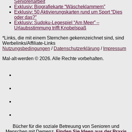
Seniorenarbeit
Exklusiv: Biografiekarte “Wäscheklammern”
Exklusiv: 50 Aktivierungskarten rund um Sport “Dies
oder das?”
Exklusiv: Sudoku-Legespiel “Am Meer” –
Urlaubsstimmung trifft Knobelspaß
*Links, die mit einem Sternchen gekennzeichnet sind, sind
Werbelinks/Affiliate-Links
Nutzungsbedingungen
/
Datenschutzerklärung
/
Impressum
Mal-alt-werden © 2026. Alle Rechte vorbehalten.
Bücher für die soziale Betreuung von Senioren und
Menschen mit Demenz.
Finden Sie Ideen aus der Praxis