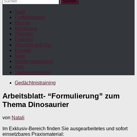
Suchen
nach:
Start
Fortbildungen
Bücher
Betreuung
Themen
Exklusiv
Taschen und Co.
Kontakt
Maw
Nichts verpassen!
App
Stellenangebote
Gedächtnistraining
Arbeitsblatt- “Formulierung” zum
Thema Dinosaurier
von
Natali
Im Exklusiv-Bereich finden Sie ausgearbeitetes und sofort
einsetzbares Praxismaterial: