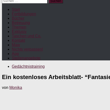
Suchen
nach:
Start
Fortbildungen
Bücher
Betreuung
Themen
Exklusiv
Taschen und Co.
Kontakt
Maw
Nichts verpassen!
App
Stellenangebote
Gedächtnistraining
Ein kostenloses Arbeitsblatt- “Fanta
von
Monika