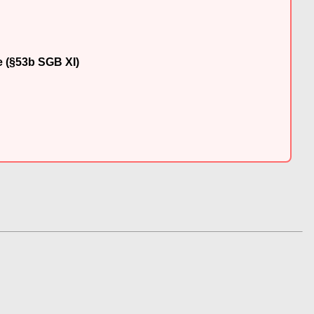
e (§53b SGB XI)