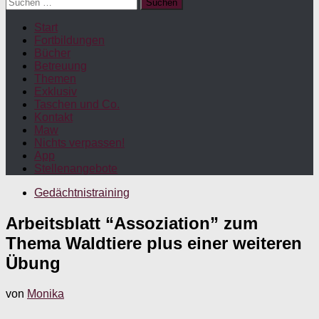
Suchen
nach:
Start
Fortbildungen
Bücher
Betreuung
Themen
Exklusiv
Taschen und Co.
Kontakt
Maw
Nichts verpassen!
App
Stellenangebote
Gedächtnistraining
Arbeitsblatt “Assoziation” zum
Thema Waldtiere plus einer weiteren
Übung
von
Monika