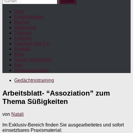
Suchen
nach:
Start
Fortbildungen
Bücher
Betreuung
Themen
Exklusiv
Taschen und Co.
Kontakt
Maw
Nichts verpassen!
App
Stellenangebote
Gedächtnistraining
Arbeitsblatt- “Assoziation” zum
Thema Süßigkeiten
von
Natali
Im Exklusiv-Bereich finden Sie ausgearbeitetes und sofort
einsetzbares Praxismaterial: