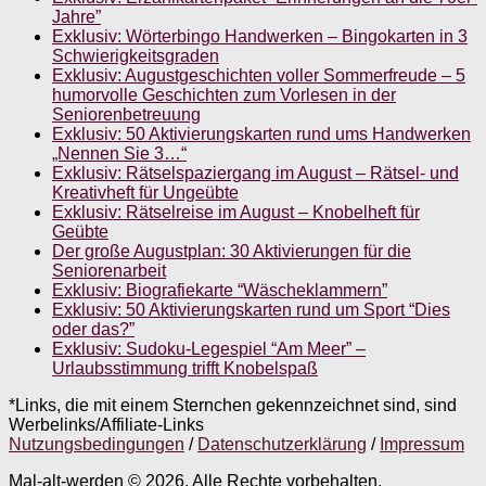
Jahre”
Exklusiv: Wörterbingo Handwerken – Bingokarten in 3
Schwierigkeitsgraden
Exklusiv: Augustgeschichten voller Sommerfreude – 5
humorvolle Geschichten zum Vorlesen in der
Seniorenbetreuung
Exklusiv: 50 Aktivierungskarten rund ums Handwerken
„Nennen Sie 3…“
Exklusiv: Rätselspaziergang im August – Rätsel- und
Kreativheft für Ungeübte
Exklusiv: Rätselreise im August – Knobelheft für
Geübte
Der große Augustplan: 30 Aktivierungen für die
Seniorenarbeit
Exklusiv: Biografiekarte “Wäscheklammern”
Exklusiv: 50 Aktivierungskarten rund um Sport “Dies
oder das?”
Exklusiv: Sudoku-Legespiel “Am Meer” –
Urlaubsstimmung trifft Knobelspaß
*Links, die mit einem Sternchen gekennzeichnet sind, sind
Werbelinks/Affiliate-Links
Nutzungsbedingungen
/
Datenschutzerklärung
/
Impressum
Mal-alt-werden © 2026. Alle Rechte vorbehalten.