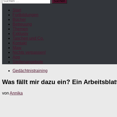
Suchen
nach:
Start
Fortbildungen
Bücher
Betreuung
Themen
Exklusiv
Taschen und Co.
Kontakt
Maw
Nichts verpassen!
App
Stellenangebote
Gedächtnistraining
Was fällt mir dazu ein? Ein Arbeitsbl
von
Annika