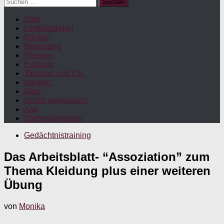
Suchen
nach:
Start
Fortbildungen
Bücher
Betreuung
Themen
Exklusiv
Taschen und Co.
Kontakt
Maw
Nichts verpassen!
App
Stellenangebote
Gedächtnistraining
Das Arbeitsblatt- “Assoziation” zum
Thema Kleidung plus einer weiteren
Übung
von
Monika