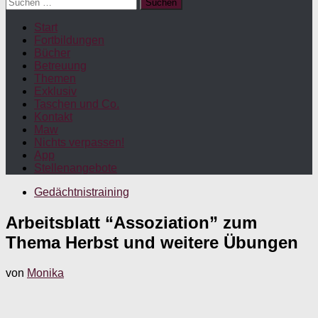
Suchen
nach:
Start
Fortbildungen
Bücher
Betreuung
Themen
Exklusiv
Taschen und Co.
Kontakt
Maw
Nichts verpassen!
App
Stellenangebote
Gedächtnistraining
Arbeitsblatt “Assoziation” zum
Thema Herbst und weitere Übungen
von
Monika