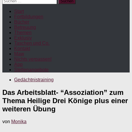
Suchen
nach:
Start
Fortbildungen
Bücher
Betreuung
Themen
Exklusiv
Taschen und Co.
Kontakt
Maw
Nichts verpassen!
App
Stellenangebote
Gedächtnistraining
Das Arbeitsblatt- “Assoziation” zum
Thema Heilige Drei Könige plus einer
weiteren Übung
von
Monika