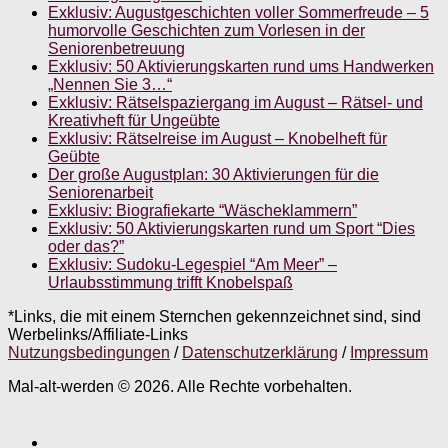
Exklusiv: Augustgeschichten voller Sommerfreude – 5
humorvolle Geschichten zum Vorlesen in der
Seniorenbetreuung
Exklusiv: 50 Aktivierungskarten rund ums Handwerken
„Nennen Sie 3…“
Exklusiv: Rätselspaziergang im August – Rätsel- und
Kreativheft für Ungeübte
Exklusiv: Rätselreise im August – Knobelheft für
Geübte
Der große Augustplan: 30 Aktivierungen für die
Seniorenarbeit
Exklusiv: Biografiekarte “Wäscheklammern”
Exklusiv: 50 Aktivierungskarten rund um Sport “Dies
oder das?”
Exklusiv: Sudoku-Legespiel “Am Meer” –
Urlaubsstimmung trifft Knobelspaß
*Links, die mit einem Sternchen gekennzeichnet sind, sind
Werbelinks/Affiliate-Links
Nutzungsbedingungen
/
Datenschutzerklärung
/
Impressum
Mal-alt-werden © 2026. Alle Rechte vorbehalten.