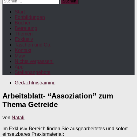
Suchen
nach:
Start
Fortbildungen
Bücher
Betreuung
Themen
Exklusiv
Taschen und Co.
Kontakt
Maw
Nichts verpassen!
App
Stellenangebote
Gedächtnistraining
Arbeitsblatt- “Assoziation” zum
Thema Getreide
von
Natali
Im Exklusiv-Bereich finden Sie ausgearbeitetes und sofort
einsetzbares Praxismaterial: