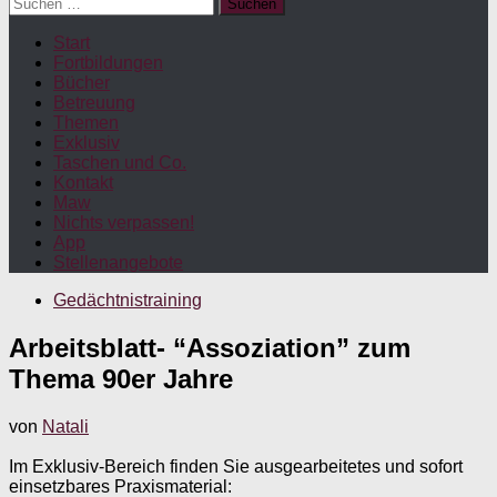
Suchen
nach:
Start
Fortbildungen
Bücher
Betreuung
Themen
Exklusiv
Taschen und Co.
Kontakt
Maw
Nichts verpassen!
App
Stellenangebote
Gedächtnistraining
Arbeitsblatt- “Assoziation” zum
Thema 90er Jahre
von
Natali
Im Exklusiv-Bereich finden Sie ausgearbeitetes und sofort
einsetzbares Praxismaterial: