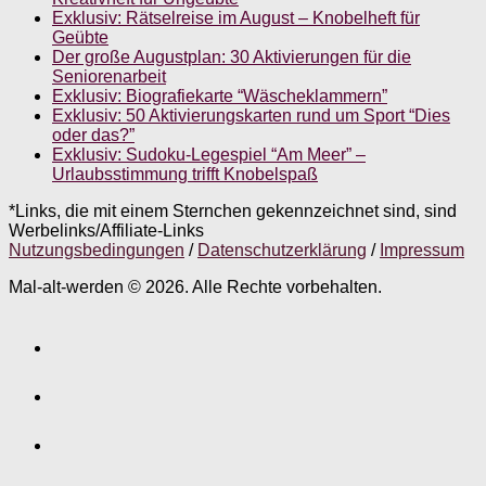
Exklusiv: Rätselreise im August – Knobelheft für
Geübte
Der große Augustplan: 30 Aktivierungen für die
Seniorenarbeit
Exklusiv: Biografiekarte “Wäscheklammern”
Exklusiv: 50 Aktivierungskarten rund um Sport “Dies
oder das?”
Exklusiv: Sudoku-Legespiel “Am Meer” –
Urlaubsstimmung trifft Knobelspaß
*Links, die mit einem Sternchen gekennzeichnet sind, sind
Werbelinks/Affiliate-Links
Nutzungsbedingungen
/
Datenschutzerklärung
/
Impressum
Mal-alt-werden © 2026. Alle Rechte vorbehalten.