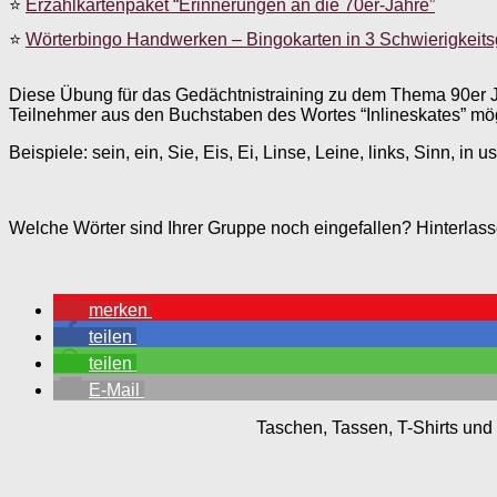
⭐
Erzählkartenpaket “Erinnerungen an die 70er-Jahre”
⭐
Wörterbingo Handwerken – Bingokarten in 3 Schwierigkeit
Diese Übung für das Gedächtnistraining zu dem Thema 90er J
Teilnehmer aus den Buchstaben des Wortes “Inlineskates” mögl
Beispiele: sein, ein, Sie, Eis, Ei, Linse, Leine, links, Sinn, in us
Welche Wörter sind Ihrer Gruppe noch eingefallen? Hinterla
merken
teilen
teilen
E-Mail
Taschen, Tassen, T-Shirts und 