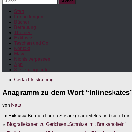
Suchen
nach:
Start
Fortbildungen
Bücher
Betreuung
Themen
Exklusiv
Taschen und Co.
Kontakt
Maw
Nichts verpassen!
App
Stellenangebote
Gedächtnistraining
Anagramm zu dem Wort “Inlineskates”
von
Natali
Im Exklusiv-Bereich finden Sie ausgearbeitetes und sofort ein
⭐
Biografiekarten zu Gerichten „Schnitzel mit Bratkartoffeln”