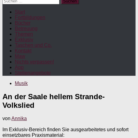
Suchen
nach:
Start
Fortbildungen
Bücher
Betreuung
Themen
Exklusiv
Taschen und Co.
Kontakt
Maw
Nichts verpassen!
App
Stellenangebote
Musik
An der Saale hellem Strande-
Volkslied
von
Annika
Im Exklusiv-Bereich finden Sie ausgearbeitetes und sofort
einsetzbares Praxismaterial: