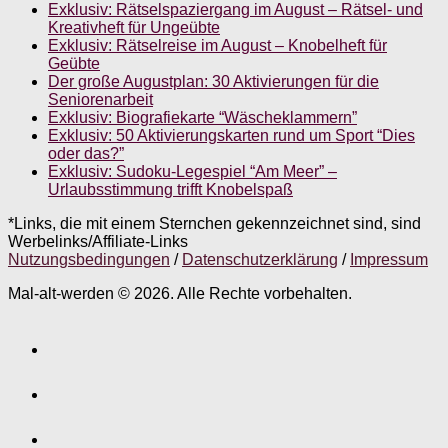
Exklusiv: Rätselspaziergang im August – Rätsel- und
Kreativheft für Ungeübte
Exklusiv: Rätselreise im August – Knobelheft für
Geübte
Der große Augustplan: 30 Aktivierungen für die
Seniorenarbeit
Exklusiv: Biografiekarte “Wäscheklammern”
Exklusiv: 50 Aktivierungskarten rund um Sport “Dies
oder das?”
Exklusiv: Sudoku-Legespiel “Am Meer” –
Urlaubsstimmung trifft Knobelspaß
*Links, die mit einem Sternchen gekennzeichnet sind, sind
Werbelinks/Affiliate-Links
Nutzungsbedingungen
/
Datenschutzerklärung
/
Impressum
Mal-alt-werden © 2026. Alle Rechte vorbehalten.