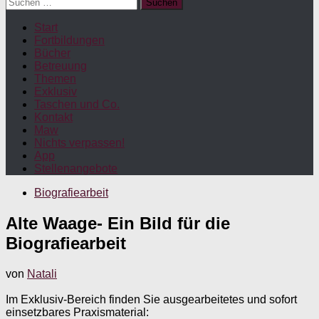
Suchen
nach:
Start
Fortbildungen
Bücher
Betreuung
Themen
Exklusiv
Taschen und Co.
Kontakt
Maw
Nichts verpassen!
App
Stellenangebote
Biografiearbeit
Alte Waage- Ein Bild für die
Biografiearbeit
von
Natali
Im Exklusiv-Bereich finden Sie ausgearbeitetes und sofort
einsetzbares Praxismaterial: