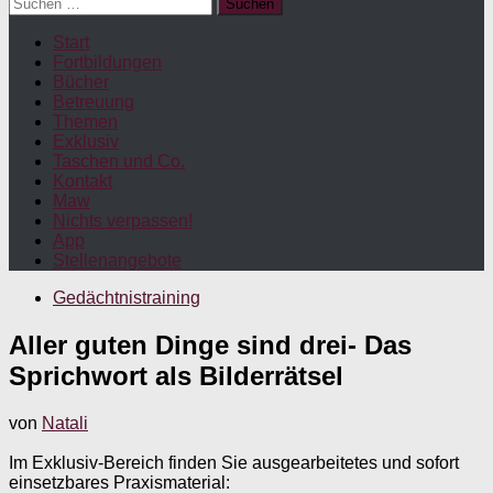
Suchen
nach:
Start
Fortbildungen
Bücher
Betreuung
Themen
Exklusiv
Taschen und Co.
Kontakt
Maw
Nichts verpassen!
App
Stellenangebote
Gedächtnistraining
Aller guten Dinge sind drei- Das
Sprichwort als Bilderrätsel
von
Natali
Im Exklusiv-Bereich finden Sie ausgearbeitetes und sofort
einsetzbares Praxismaterial: