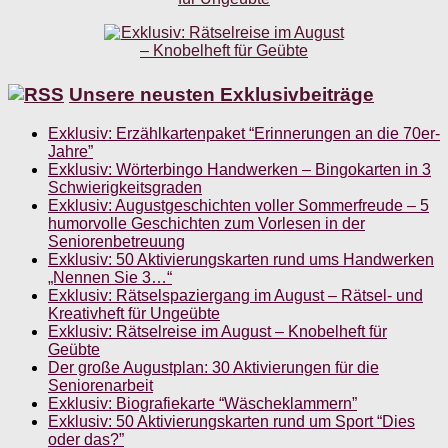
Unsere neusten Exklusivbeiträge
Exklusiv: Erzählkartenpaket “Erinnerungen an die 70er-
Jahre”
Exklusiv: Wörterbingo Handwerken – Bingokarten in 3
Schwierigkeitsgraden
Exklusiv: Augustgeschichten voller Sommerfreude – 5
humorvolle Geschichten zum Vorlesen in der
Seniorenbetreuung
Exklusiv: 50 Aktivierungskarten rund ums Handwerken
„Nennen Sie 3…“
Exklusiv: Rätselspaziergang im August – Rätsel- und
Kreativheft für Ungeübte
Exklusiv: Rätselreise im August – Knobelheft für
Geübte
Der große Augustplan: 30 Aktivierungen für die
Seniorenarbeit
Exklusiv: Biografiekarte “Wäscheklammern”
Exklusiv: 50 Aktivierungskarten rund um Sport “Dies
oder das?”