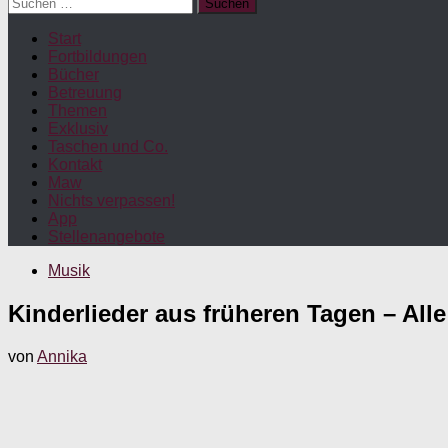
Suchen
nach:
Start
Fortbildungen
Bücher
Betreuung
Themen
Exklusiv
Taschen und Co.
Kontakt
Maw
Nichts verpassen!
App
Stellenangebote
Musik
Kinderlieder aus früheren Tagen – All
von
Annika