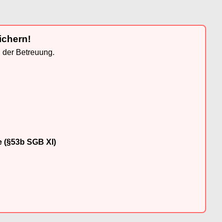
ichern!
n der Betreuung.
e (§53b SGB XI)