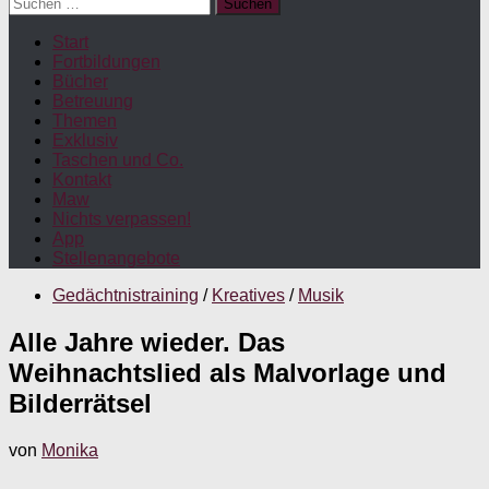
Suchen
nach:
Start
Fortbildungen
Bücher
Betreuung
Themen
Exklusiv
Taschen und Co.
Kontakt
Maw
Nichts verpassen!
App
Stellenangebote
Gedächtnistraining
/
Kreatives
/
Musik
Alle Jahre wieder. Das
Weihnachtslied als Malvorlage und
Bilderrätsel
von
Monika