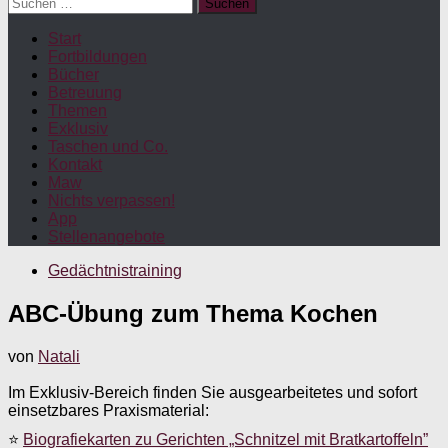
Suchen
nach:
Start
Fortbildungen
Bücher
Betreuung
Themen
Exklusiv
Taschen und Co.
Kontakt
Maw
Nichts verpassen!
App
Stellenangebote
Gedächtnistraining
ABC-Übung zum Thema Kochen
von
Natali
Im Exklusiv-Bereich finden Sie ausgearbeitetes und sofort
einsetzbares Praxismaterial:
⭐
Biografiekarten zu Gerichten „Schnitzel mit Bratkartoffeln”