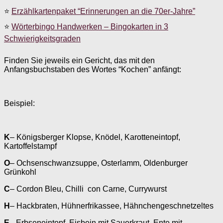
⭐
Erzählkartenpaket “Erinnerungen an die 70er-Jahre”
⭐
Wörterbingo Handwerken – Bingokarten in 3
Schwierigkeitsgraden
Finden Sie jeweils ein Gericht, das mit den
Anfangsbuchstaben des Wortes “Kochen” anfängt:
Beispiel:
K
– Königsberger Klopse, Knödel, Karotteneintopf,
Kartoffelstampf
O
– Ochsenschwanzsuppe, Osterlamm, Oldenburger
Grünkohl
C
– Cordon Bleu, Chilli con Carne, Currywurst
H
– Hackbraten, Hühnerfrikassee, Hähnchengeschnetzeltes
E
– Erbseneintopf, Eisbein mit Sauerkraut, Ente mit