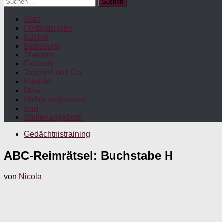
Suchen
nach:
Start
Fortbildungen
Bücher
Betreuung
Themen
Exklusiv
Taschen und Co.
Kontakt
Maw
Nichts verpassen!
App
Stellenangebote
Gedächtnistraining
ABC-Reimrätsel: Buchstabe H
von
Nicola