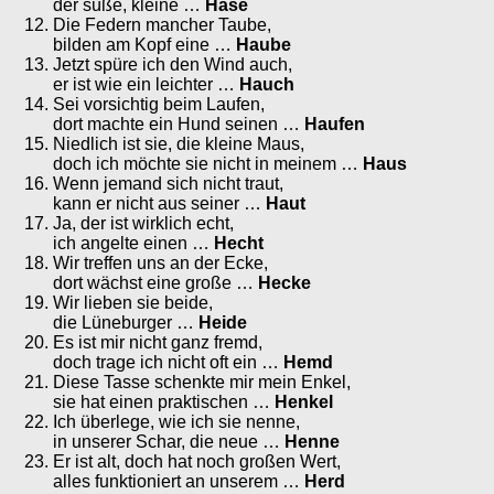
der süße, kleine …
Hase
Die Federn mancher Taube,
bilden am Kopf eine …
Haube
Jetzt spüre ich den Wind auch,
er ist wie ein leichter …
Hauch
Sei vorsichtig beim Laufen,
dort machte ein Hund seinen …
Haufen
Niedlich ist sie, die kleine Maus,
doch ich möchte sie nicht in meinem …
Haus
Wenn jemand sich nicht traut,
kann er nicht aus seiner …
Haut
Ja, der ist wirklich echt,
ich angelte einen …
Hecht
Wir treffen uns an der Ecke,
dort wächst eine große …
Hecke
Wir lieben sie beide,
die Lüneburger …
Heide
Es ist mir nicht ganz fremd,
doch trage ich nicht oft ein …
Hemd
Diese Tasse schenkte mir mein Enkel,
sie hat einen praktischen …
Henkel
Ich überlege, wie ich sie nenne,
in unserer Schar, die neue …
Henne
Er ist alt, doch hat noch großen Wert,
alles funktioniert an unserem …
Herd