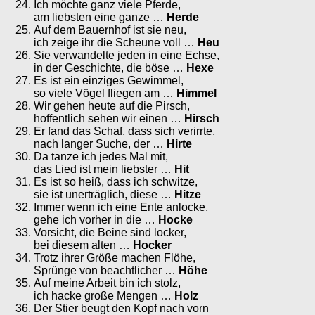
Ich möchte ganz viele Pferde,
am liebsten eine ganze …
Herde
Auf dem Bauernhof ist sie neu,
ich zeige ihr die Scheune voll …
Heu
Sie verwandelte jeden in eine Echse,
in der Geschichte, die böse …
Hexe
Es ist ein einziges Gewimmel,
so viele Vögel fliegen am …
Himmel
Wir gehen heute auf die Pirsch,
hoffentlich sehen wir einen …
Hirsch
Er fand das Schaf, dass sich verirrte,
nach langer Suche, der …
Hirte
Da tanze ich jedes Mal mit,
das Lied ist mein liebster …
Hit
Es ist so heiß, dass ich schwitze,
sie ist unerträglich, diese …
Hitze
Immer wenn ich eine Ente anlocke,
gehe ich vorher in die …
Hocke
Vorsicht, die Beine sind locker,
bei diesem alten …
Hocker
Trotz ihrer Größe machen Flöhe,
Sprünge von beachtlicher …
Höhe
Auf meine Arbeit bin ich stolz,
ich hacke große Mengen …
Holz
Der Stier beugt den Kopf nach vorn