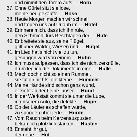
und nimmt den Torero aufs …
Horn
Ohne Gürtel sitzt sie lose,
meine neu gekaufte …
Hose
Heute Morgen machen wir schnell
und freuen uns auf Urlaub im …
Hotel
Erinnere mich, dass ich ihn rufe,
den Schmied, fürs Beschlagen der …
Hufe
Er breitete sie aus, seine Flügel,
glitt über Wälder, Wiesen und …
Hügel
Im Lied hat’s nicht viel zu tun,
gesungen wird von einem …
Huhn
Ich muss aufpassen, dass ich sie nicht zerknülle,
drum leg ich die Dokumente in eine …
Hülle
Mach doch nicht so einen Rummel,
sie tut dir nichts, die kleine …
Hummel
Meine Hände sind schon ganz wund,
er zieht an der Leine, unser …
Hund
In der Werkstatt kommt sie unter die Lupe,
in unserem Auto, die defekte …
Hupe
Ob der Läufer es schaffen würde,
zu springen über jede …
Hürde
Vom Rauch beim Kerzenauspusten,
bekam ich plötzlich starken …
Husten
Er steht ihr gut,
der neue …
Hut