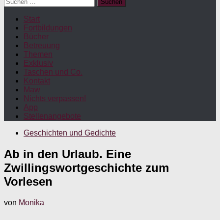
Suchen
nach:
Start
Fortbildungen
Bücher
Betreuung
Themen
Exklusiv
Taschen und Co.
Kontakt
Maw
Nichts verpassen!
App
Stellenangebote
Geschichten und Gedichte
Ab in den Urlaub. Eine
Zwillingswortgeschichte zum
Vorlesen
von
Monika