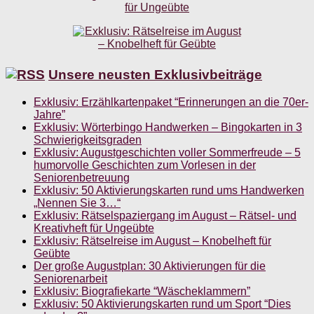
Unsere neusten Exklusivbeiträge
Exklusiv: Erzählkartenpaket “Erinnerungen an die 70er-
Jahre”
Exklusiv: Wörterbingo Handwerken – Bingokarten in 3
Schwierigkeitsgraden
Exklusiv: Augustgeschichten voller Sommerfreude – 5
humorvolle Geschichten zum Vorlesen in der
Seniorenbetreuung
Exklusiv: 50 Aktivierungskarten rund ums Handwerken
„Nennen Sie 3…“
Exklusiv: Rätselspaziergang im August – Rätsel- und
Kreativheft für Ungeübte
Exklusiv: Rätselreise im August – Knobelheft für
Geübte
Der große Augustplan: 30 Aktivierungen für die
Seniorenarbeit
Exklusiv: Biografiekarte “Wäscheklammern”
Exklusiv: 50 Aktivierungskarten rund um Sport “Dies