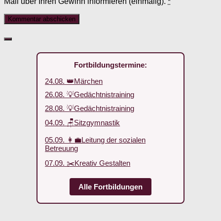
Mail über Ihren Gewinn informieren (einmalig).
*
Fortbildungstermine:
24.08. 👑Märchen
26.08. 💡Gedächtnistraining
28.08. 💡Gedächtnistraining
04.09. 🪑Sitzgymnastik
05.09. 👩‍💼Leitung der sozialen
Betreuung
07.09. ✂️Kreativ Gestalten
Alle Fortbildungen