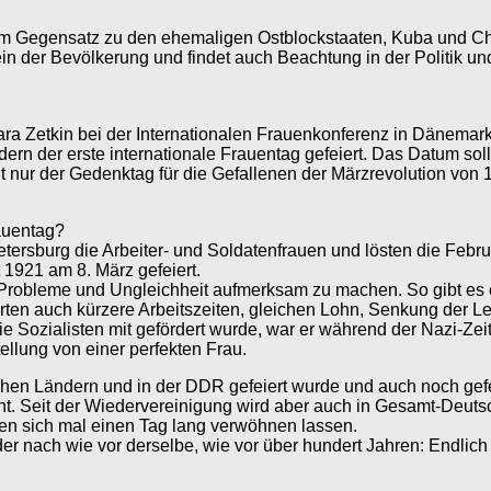
Im Gegensatz zu den ehemaligen Ostblockstaaten, Kuba und China,
n der Bevölkerung und findet auch Beachtung in der Politik und i
ara Zetkin bei der Internationalen Frauenkonferenz in Dänemar
n der erste internationale Frauentag gefeiert. Das Datum soll
ht nur der Gedenktag für die Gefallenen der Märzrevolution vo
auentag?
 Petersburg die Arbeiter- und Soldatenfrauen und lösten die Fe
 1921 am 8. März gefeiert.
e Probleme und Ungleichheit aufmerksam zu machen. So gibt es 
rten auch kürzere Arbeitszeiten, gleichen Lohn, Senkung der L
ie Sozialisten mit gefördert wurde, war er während der Nazi-Zeit
ellung von einer perfekten Frau.
schen Ländern und in der DDR gefeiert wurde und auch noch gefe
. Seit der Wiedervereinigung wird aber auch in Gesamt-Deutsch
n sich mal einen Tag lang verwöhnen lassen.
der nach wie vor derselbe, wie vor über hundert Jahren: Endlich