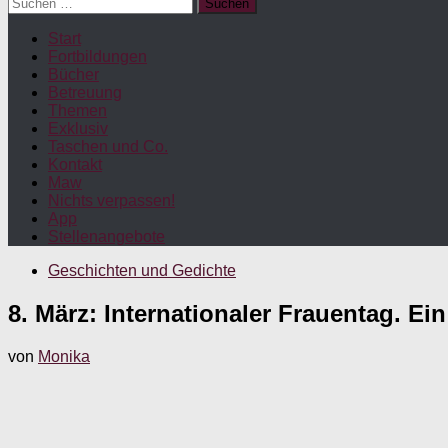
Suchen
nach:
Start
Fortbildungen
Bücher
Betreuung
Themen
Exklusiv
Taschen und Co.
Kontakt
Maw
Nichts verpassen!
App
Stellenangebote
Geschichten und Gedichte
8. März: Internationaler Frauentag. Ei
von
Monika