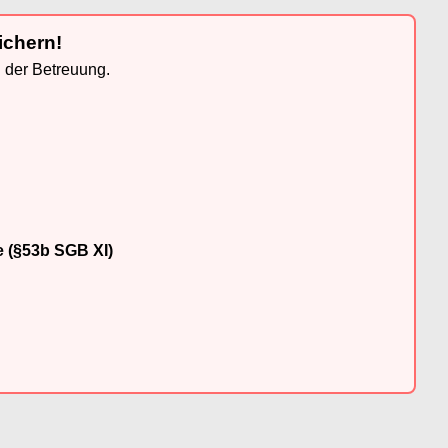
ichern!
n der Betreuung.
e (§53b SGB XI)