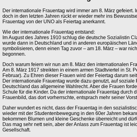
Der internationale Frauentag wird immer am 8. März gefeiert. 
doch in den letzten Jahren rückt er wieder mehr ins Bewusstsei
Frauentag von der UNO als Feiertag anerkannt.
Wie der internationale Frauentag entstand:
Im August des Jahres 1910 schlug die deutsche Sozialistin Cl
wurde dann in Deutschland und in anderen europäischen Länder
symbolisieren, denn einen Tag zuvor – am 18. März – war nic
begonnen.
Doch warum feiern wir nun am 8. März den internationalen Fr
Am 8. März 1917 streikten in einem armen Stadtviertel in St.
Februar). Zu Ehren dieser Frauen wird der Feiertag darum seit
Der internationale Frauentag wurde dazu genutzt, auf sozial
Deutschland das allgemeine Wahlrecht. Aber die Frauen forde
Schule für die Kinder. Da der internationale Frauentag durch d
Frauenbild, das dort vorherrschte, entsprach mehr seiner Vorst
Daher wundert es nicht, dass der Frauentag in den sozialisti
wieder mit der Studentenbewegung in den 60er Jahren bekannt
bekommen Blumen und kleine Geschenke überreicht und dürfe
Das mag sehr nett sein, aber der Anlass zum Frauentag ist lei
Gesellschaft.