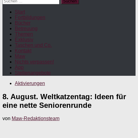
Suchen
nach:
Start
Fortbildungen
Bücher
Betreuung
Themen
Exklusiv
Taschen und Co.
Kontakt
Maw
Nichts verpassen!
App
Stellenangebote
Aktivierungen
8. August. Weltkatzentag: Ideen für
eine nette Seniorenrunde
von
Maw-Redaktionsteam