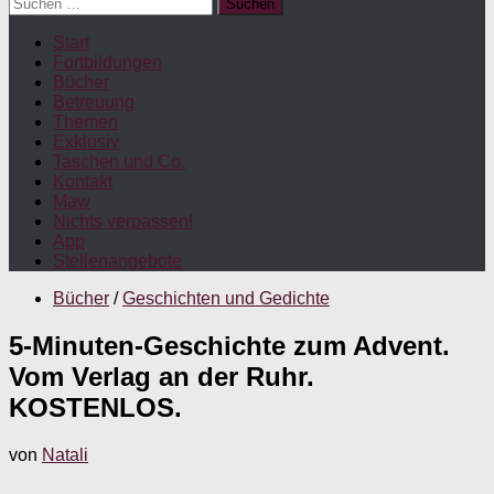
Suchen
nach:
Start
Fortbildungen
Bücher
Betreuung
Themen
Exklusiv
Taschen und Co.
Kontakt
Maw
Nichts verpassen!
App
Stellenangebote
Bücher
/
Geschichten und Gedichte
5-Minuten-Geschichte zum Advent.
Vom Verlag an der Ruhr.
KOSTENLOS.
von
Natali