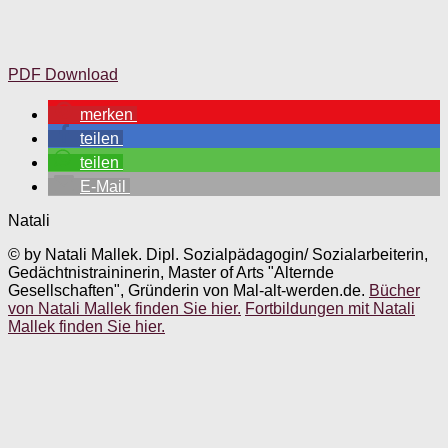
PDF Download
merken
teilen
teilen
E-Mail
Natali
© by Natali Mallek. Dipl. Sozialpädagogin/ Sozialarbeiterin,
Gedächtnistraininerin, Master of Arts "Alternde
Gesellschaften", Gründerin von Mal-alt-werden.de.
Bücher
von Natali Mallek finden Sie hier.
Fortbildungen mit Natali
Mallek finden Sie hier.
Nächster Beitrag
Wo wohnt der Nikolaus? Ein
Bewegungsgedicht
Vorheriger Beitrag
Lausbuben Streiche. 24 kurze
Geschichten zur Adventszeit.