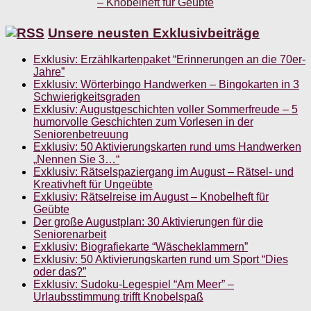
Unsere neusten Exklusivbeiträge
Exklusiv: Erzählkartenpaket “Erinnerungen an die 70er-
Jahre”
Exklusiv: Wörterbingo Handwerken – Bingokarten in 3
Schwierigkeitsgraden
Exklusiv: Augustgeschichten voller Sommerfreude – 5
humorvolle Geschichten zum Vorlesen in der
Seniorenbetreuung
Exklusiv: 50 Aktivierungskarten rund ums Handwerken
„Nennen Sie 3…“
Exklusiv: Rätselspaziergang im August – Rätsel- und
Kreativheft für Ungeübte
Exklusiv: Rätselreise im August – Knobelheft für
Geübte
Der große Augustplan: 30 Aktivierungen für die
Seniorenarbeit
Exklusiv: Biografiekarte “Wäscheklammern”
Exklusiv: 50 Aktivierungskarten rund um Sport “Dies
oder das?”
Exklusiv: Sudoku-Legespiel “Am Meer” –
Urlaubsstimmung trifft Knobelspaß