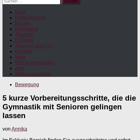
Suchen
nach:
Start
Fortbildungen
Bücher
Betreuung
Themen
Exklusiv
Taschen und Co.
Kontakt
Maw
Nichts verpassen!
App
Stellenangebote
Bewegung
5 kurze Vorbereitungsschritte, die die
Gymnastik mit Senioren gelingen
lassen
von
Annika