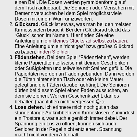
einen Ball. Die Dosen werden pyramidenförmig auf
dem Tisch aufgebaut. Die Senioren oder Menschen mit
Demenz versuchen bei dem Spiel möglichst viele
Dosen mit einem Wurf umzuwerfen.
Glücksrad.
Glück ist etwas, was man bei den meisten
Kirmesspielen braucht. Bei dem Glücksrad steckt das
“Glück” schon im Namen. Hier finden Sie eine
Anleitung um
ein kleines Glücksrad selbst zu bauen.
Eine Anleitung um ein “richtiges” bzw. großes Glückrad
zu bauen,
finden Sie hier.
Fädenziehen.
Bei dem Spiel “Fädenziehen”, werden
kleine Papiertüten teilweise mit kleinen Geschenken
oder Süßigkeiten und teilweise mit Steinen gefüllt. Die
Papiertüten werden an Fäden gebunden. Dann werden
die Tüten hinter einen Tisch oder ein kleine Mauer
gelegt und die Fäden darüber gehängt. Die Senioren
dürfen bei diesem Spiel einen Faden aussuchen, an
dem sie ziehen. Wer ein Geschenk zieht, darf es
behalten (nachfüllen nicht vergessen 😉 ).
Lose ziehen.
Ich erinnere mich noch gut an das
stundenlange Aufknibbeln von Kirmeslosen. Zumindest
ein Trostpreis, war auch eigenltich immer dabei. Der
Spannung ein Los zu öffnen, können sich auch
Senioren in der Regel nicht entziehen. Spannung
macht nicht vor dem Alter halt.