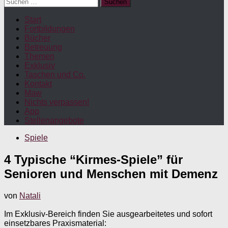
Suchen
nach:
Start
Fortbildungen
Bücher
Betreuung
Themen
Exklusiv
Taschen und Co.
Kontakt
Maw
Nichts verpassen!
App
Stellenangebote
Spiele
4 Typische “Kirmes-Spiele” für
Senioren und Menschen mit Demenz
von
Natali
Im Exklusiv-Bereich finden Sie ausgearbeitetes und sofort
einsetzbares Praxismaterial: