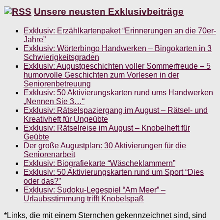
Unsere neusten Exklusivbeiträge
Exklusiv: Erzählkartenpaket “Erinnerungen an die 70er-
Jahre”
Exklusiv: Wörterbingo Handwerken – Bingokarten in 3
Schwierigkeitsgraden
Exklusiv: Augustgeschichten voller Sommerfreude – 5
humorvolle Geschichten zum Vorlesen in der
Seniorenbetreuung
Exklusiv: 50 Aktivierungskarten rund ums Handwerken
„Nennen Sie 3…“
Exklusiv: Rätselspaziergang im August – Rätsel- und
Kreativheft für Ungeübte
Exklusiv: Rätselreise im August – Knobelheft für
Geübte
Der große Augustplan: 30 Aktivierungen für die
Seniorenarbeit
Exklusiv: Biografiekarte “Wäscheklammern”
Exklusiv: 50 Aktivierungskarten rund um Sport “Dies
oder das?”
Exklusiv: Sudoku-Legespiel “Am Meer” –
Urlaubsstimmung trifft Knobelspaß
*Links, die mit einem Sternchen gekennzeichnet sind, sind