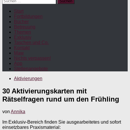
Suchen
nach:
Start
Fortbildungen
Bücher
Betreuung
Themen
Exklusiv
Taschen und Co.
Kontakt
Maw
Nichts verpassen!
App
Stellenangebote
Aktivierungen
30 Aktivierungskarten mit
Rätselfragen rund um den Frühling
von
Annika
Im Exklusiv-Bereich finden Sie ausgearbeitetes und sofort
einsetzbares Praxismaterial: