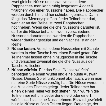
zwei gleiche Nüsse unter zwei verschiedene
Pappbecher- man kann ruhig insgesamt 4 oder 6
“Pärchen” von einer Nusssorte haben. Die Pappbecher
werden durch hin und her schieben gemischt. Dann
fängt das “Memoryspiel” an. Jeder Teilnehmer darf,
wenn er an der Reihe ist, zwei Pappbecher
hochheben. Wenn die gleiche Nusssorte darunter ist,
darf er die Nüsse behalten, wenn verschiedene
Nussorten darunter sind, werden die Pappbecher
wieder darüber gestülpt und der Nächste ist an der
Reihe.
Nüsse tasten.
Verschiedene Nusssorten mit Schale
werden in eine Tasche bzw. einen Beutel getan. Die
Teilnehmer fassen ohne hinzugucken in die Tasche
und versuchen zweimal die gleiche Nuss aus der
Tasche zu fischen.
Nüsse würfeln.
Für das Spiel “Nüsse würfeln”
benötigen Sie einen Würfel und eine bunte Auswahl
Nüsse. Dieses Spiel funktioniert aber auch, wenn man
nur eine Sorte Nüsse vorrätig hat. Die Nüsse werden in
die Mitte des Tisches gelegt. Jeder Teilnehmer hat
einen kleinen Teller vor sich stehen. Nun würfeln die
Teilnehmer reihum. Jeder der eine 6 oder eine 1
würfelt, darf sich eine Nuss nehmen. Es wird gewürfelt
bis alle Nüsse auf den Tellern liegen. Derjenige, der