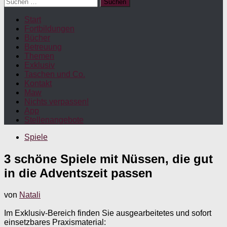
Suchen
nach:
Start
Fortbildungen
Bücher
Betreuung
Themen
Exklusiv
Taschen und Co.
Kontakt
Maw
Nichts verpassen!
App
Stellenangebote
Spiele
3 schöne Spiele mit Nüssen, die gut
in die Adventszeit passen
von
Natali
Im Exklusiv-Bereich finden Sie ausgearbeitetes und sofort
einsetzbares Praxismaterial: