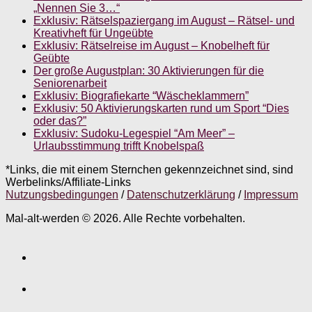
„Nennen Sie 3…“
Exklusiv: Rätselspaziergang im August – Rätsel- und
Kreativheft für Ungeübte
Exklusiv: Rätselreise im August – Knobelheft für
Geübte
Der große Augustplan: 30 Aktivierungen für die
Seniorenarbeit
Exklusiv: Biografiekarte “Wäscheklammern”
Exklusiv: 50 Aktivierungskarten rund um Sport “Dies
oder das?”
Exklusiv: Sudoku-Legespiel “Am Meer” –
Urlaubsstimmung trifft Knobelspaß
*Links, die mit einem Sternchen gekennzeichnet sind, sind
Werbelinks/Affiliate-Links
Nutzungsbedingungen
/
Datenschutzerklärung
/
Impressum
Mal-alt-werden © 2026. Alle Rechte vorbehalten.