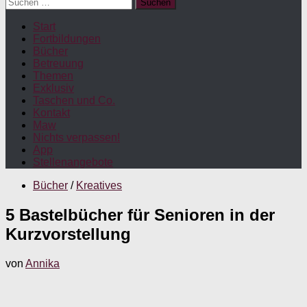
Suchen
nach:
Start
Fortbildungen
Bücher
Betreuung
Themen
Exklusiv
Taschen und Co.
Kontakt
Maw
Nichts verpassen!
App
Stellenangebote
Bücher
/
Kreatives
5 Bastelbücher für Senioren in der
Kurzvorstellung
von
Annika