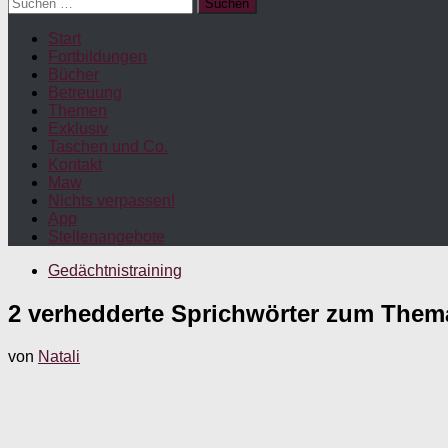
Suchen
nach:
Start
Fortbildungen
Bücher
Betreuung
Themen
Exklusiv
Taschen und Co.
Kontakt
Maw
Nichts verpassen!
App
Stellenangebote
Gedächtnistraining
2 verhedderte Sprichwörter zum Them
von
Natali