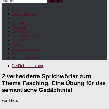
Suchen
nach:
Start
Fortbildungen
Bücher
Betreuung
Themen
Exklusiv
Taschen und Co.
Kontakt
Maw
Nichts verpassen!
App
Stellenangebote
Gedächtnistraining
2 verhedderte Sprichwörter zum
Thema Fasching. Eine Übung für das
semantische Gedächtnis!
von
Natali