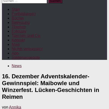
Suchen
nach:
Start
Fortbildungen
Bücher
Betreuung
Themen
Exklusiv
Taschen und Co.
Kontakt
Maw
Nichts verpassen!
App
Stellenangebote
News
16. Dezember Adventskalender-
Gewinnspiel: Maibowle und
Winzerfest. Lücken-Geschichten in
Reimen
von
Annika