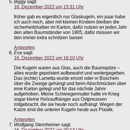
Biggy
sagt:
16. Dezember 2022 um 15:31 Uhr
früher gab es eigentlich nur Glaskugeln, ein paar habe
ich auch noch, aber mit kleinen Kindern bleiben die
sicherheitshalber im Karton, dafür nutzen wr jedes Jahr
den alten Baumständer von 1905, dafür müssen wir
den immer extra schnitzen lassen
Antworten
Eva
sagt:
16. Dezember 2022 um 16:10 Uhr
Die Kugeln waren aus Glas, auch die Baumspitze –
alles wurde gepolstert aufbewahrt und weitergegeben.
Das (echte) Lametta wurde einzel oder in Büscheln
über die Zweige gehängt und beim Abschmücken über
eine Karton gelegt und für das nächste Jahnr
aufgehoben. Meine Schwiegermutter hatte im Krieg
sogar kleine Holzaufhänger aus Ostpreussen
mitgebracht, die sie heute noch aufhängt. Wegen der
Katze sind die unteren Kugeln heute aus Plastik.
Antworten
Wolfgang Sternheimer
sagt:
16. Dezember 2022 um 20:13 Uhr