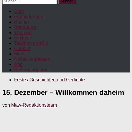
Suchen
nach:
Start
Fortbildungen
Bücher
Betreuung
Themen
Exklusiv
Taschen und Co.
Kontakt
Maw
Nichts verpassen!
App
Stellenangebote
Feste
/
Geschichten und Gedichte
15. Dezember – Willkommen daheim
von
Maw-Redaktionsteam