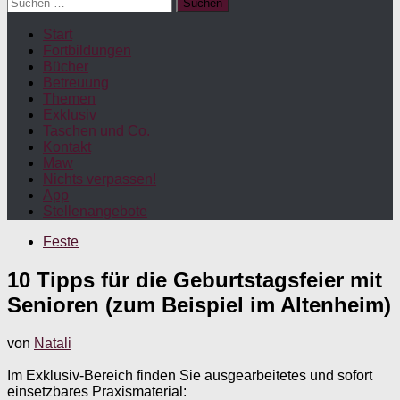
Suchen
nach:
Start
Fortbildungen
Bücher
Betreuung
Themen
Exklusiv
Taschen und Co.
Kontakt
Maw
Nichts verpassen!
App
Stellenangebote
Feste
10 Tipps für die Geburtstagsfeier mit
Senioren (zum Beispiel im Altenheim)
von
Natali
Im Exklusiv-Bereich finden Sie ausgearbeitetes und sofort
einsetzbares Praxismaterial: