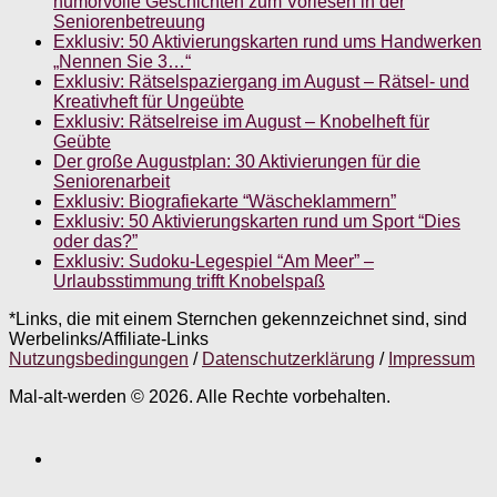
humorvolle Geschichten zum Vorlesen in der
Seniorenbetreuung
Exklusiv: 50 Aktivierungskarten rund ums Handwerken
„Nennen Sie 3…“
Exklusiv: Rätselspaziergang im August – Rätsel- und
Kreativheft für Ungeübte
Exklusiv: Rätselreise im August – Knobelheft für
Geübte
Der große Augustplan: 30 Aktivierungen für die
Seniorenarbeit
Exklusiv: Biografiekarte “Wäscheklammern”
Exklusiv: 50 Aktivierungskarten rund um Sport “Dies
oder das?”
Exklusiv: Sudoku-Legespiel “Am Meer” –
Urlaubsstimmung trifft Knobelspaß
*Links, die mit einem Sternchen gekennzeichnet sind, sind
Werbelinks/Affiliate-Links
Nutzungsbedingungen
/
Datenschutzerklärung
/
Impressum
Mal-alt-werden © 2026. Alle Rechte vorbehalten.