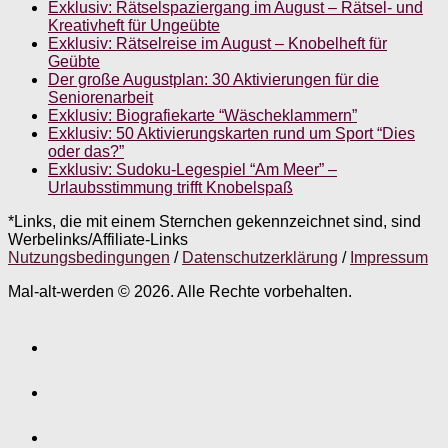
Exklusiv: Rätselspaziergang im August – Rätsel- und
Kreativheft für Ungeübte
Exklusiv: Rätselreise im August – Knobelheft für
Geübte
Der große Augustplan: 30 Aktivierungen für die
Seniorenarbeit
Exklusiv: Biografiekarte “Wäscheklammern”
Exklusiv: 50 Aktivierungskarten rund um Sport “Dies
oder das?”
Exklusiv: Sudoku-Legespiel “Am Meer” –
Urlaubsstimmung trifft Knobelspaß
*Links, die mit einem Sternchen gekennzeichnet sind, sind
Werbelinks/Affiliate-Links
Nutzungsbedingungen
/
Datenschutzerklärung
/
Impressum
Mal-alt-werden © 2026. Alle Rechte vorbehalten.