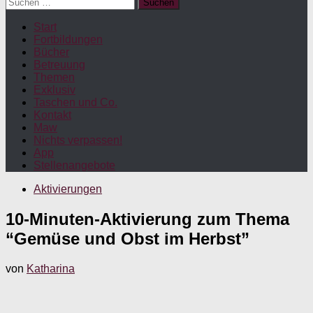
Suchen
nach:
Start
Fortbildungen
Bücher
Betreuung
Themen
Exklusiv
Taschen und Co.
Kontakt
Maw
Nichts verpassen!
App
Stellenangebote
Aktivierungen
10-Minuten-Aktivierung zum Thema
“Gemüse und Obst im Herbst”
von
Katharina